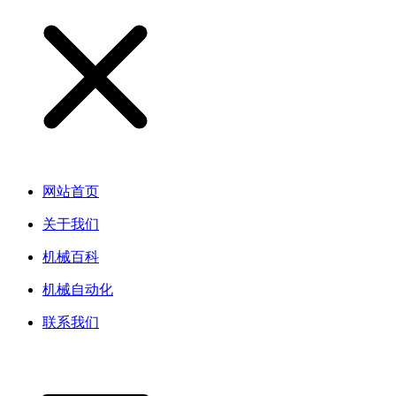
网站首页
关于我们
机械百科
机械自动化
联系我们