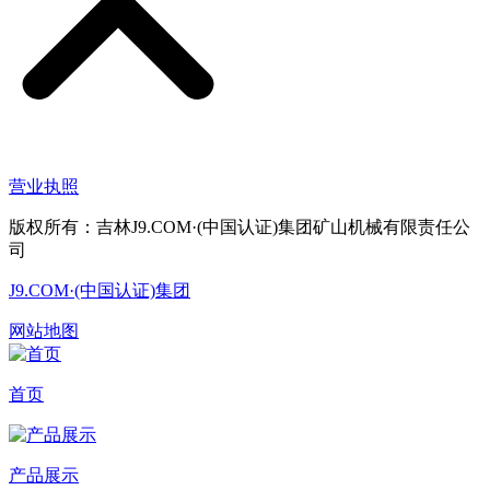
营业执照
版权所有：吉林J9.COM·(中国认证)集团矿山机械有限责任公
司
J9.COM·(中国认证)集团
网站地图
首页
产品展示