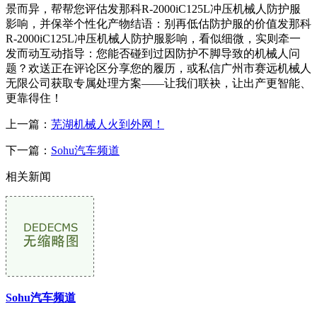
景而异，帮帮您评估发那科R-2000iC125L冲压机械人防护服
影响，并保举个性化产物结语：别再低估防护服的价值发那科
R-2000iC125L冲压机械人防护服影响，看似细微，实则牵一
发而动互动指导：您能否碰到过因防护不脚导致的机械人问
题？欢送正在评论区分享您的履历，或私信广州市赛远机械人
无限公司获取专属处理方案——让我们联袂，让出产更智能、
更靠得住！
上一篇：
芜湖机械人火到外网！
下一篇：
Sohu汽车频道
相关新闻
Sohu汽车频道