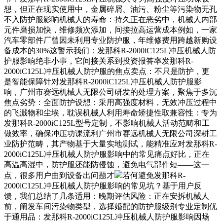
想，但正在现实使用中，金属碎屑、油污、粉尘等污染物无孔
不入防护服影响机械人的寿命：持久正在恶劣中，机械人内部
元件磨损加快，维修频次添加，间接拉高运营成本例如，一家
汽车零部件厂曾因未利用专业防护服，年维修费用跨越新购设
备成本的30%这警示我们：发那科R-2000iC125L冲压机械人防
护服影响绝非小事，它间接关系到投资报答率发那科R-
2000iC125L冲压机械人防护服的焦点卖点：不只是防护，更
是智能保障针对发那科R-2000iC125L冲压机械人防护服影
响，广州市赛远机械人无限公司研发的处理方案，聚焦于多沉
焦点劣势：全面防护设想：采用高强度材料，无效冲压过程中
的飞溅物和尘埃，耽误机械人利用寿命矫捷性取兼容性：专为
发那科R-2000iC125L型号定制，不影响机械人活动范畴和工
做效率，确保冲压功课流利广州市赛远机械人无限公司深耕工
业防护范畴，其产物基于大量实地测试，能精准应对发那科R-
2000iC125L冲压机械人防护服影响中的常见痛点好比，正在
高温高湿中，防护服还能防侵蚀，避免电气部件短——这一
点，很多用户曲到设备出问题才
若何避免发那科R-
2000iC125L冲压机械人防护服影响的常见坑？基于用户反
馈，我们总结了几条适用：晚期评估风险：正在安拆机械人
前，阐发车间污染物类型，选择婚配的防护服级别专业定制优
于通用品：发那科R-2000iC125L冲压机械人防护服影响因场