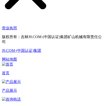
营业执照
版权所有：吉林J9.COM·(中国认证)集团矿山机械有限责任公
司
J9.COM·(中国认证)集团
网站地图
首页
产品展示