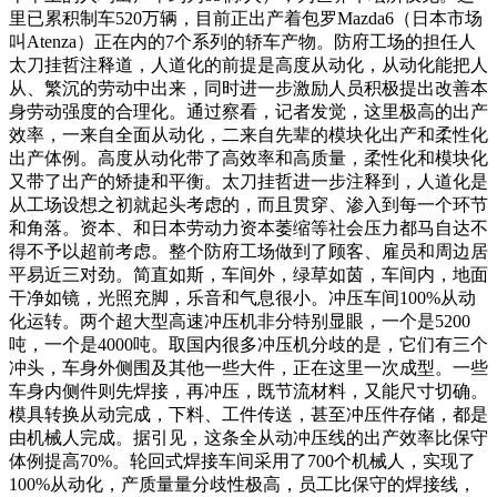
里已累积制车520万辆，目前正出产着包罗Mazda6（日本市场
叫Atenza）正在内的7个系列的轿车产物。防府工场的担任人
太刀挂哲注释道，人道化的前提是高度从动化，从动化能把人
从、繁沉的劳动中出来，同时进一步激励人员积极提出改善本
身劳动强度的合理化。通过察看，记者发觉，这里极高的出产
效率，一来自全面从动化，二来自先辈的模块化出产和柔性化
出产体例。高度从动化带了高效率和高质量，柔性化和模块化
又带了出产的矫捷和平衡。太刀挂哲进一步注释到，人道化是
从工场设想之初就起头考虑的，而且贯穿、渗入到每一个环节
和角落。资本、和日本劳动力资本萎缩等社会压力都马自达不
得不予以超前考虑。整个防府工场做到了顾客、雇员和周边居
平易近三对劲。简直如斯，车间外，绿草如茵，车间内，地面
干净如镜，光照充脚，乐音和气息很小。冲压车间100%从动
化运转。两个超大型高速冲压机非分特别显眼，一个是5200
吨，一个是4000吨。取国内很多冲压机分歧的是，它们有三个
冲头，车身外侧围及其他一些大件，正在这里一次成型。一些
车身内侧件则先焊接，再冲压，既节流材料，又能尺寸切确。
模具转换从动完成，下料、工件传送，甚至冲压件存储，都是
由机械人完成。据引见，这条全从动冲压线的出产效率比保守
体例提高70%。轮回式焊接车间采用了700个机械人，实现了
100%从动化，产质量量分歧性极高，员工比保守的焊接线，