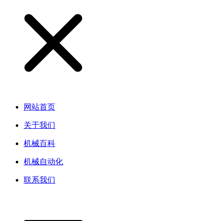
网站首页
关于我们
机械百科
机械自动化
联系我们