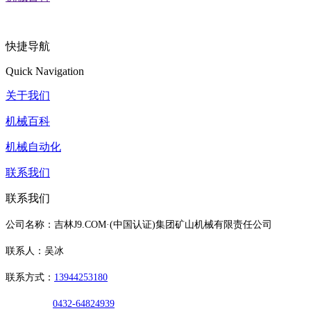
快捷导航
Quick Navigation
关于我们
机械百科
机械自动化
联系我们
联系我们
公司名称：吉林J9.COM·(中国认证)集团矿山机械有限责任公司
联系人：吴冰
联系方式：
13944253180
0432-64824939