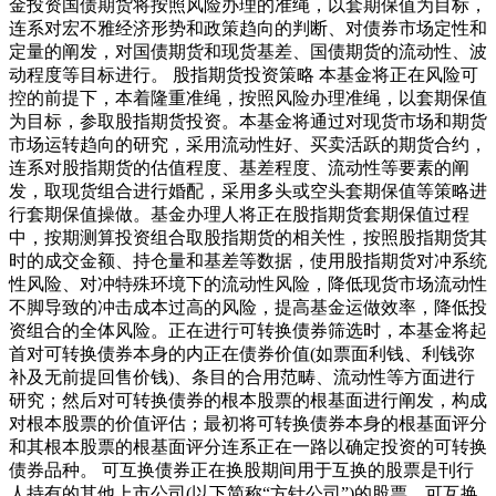
金投资国债期货将按照风险办理的准绳，以套期保值为目标，
连系对宏不雅经济形势和政策趋向的判断、对债券市场定性和
定量的阐发，对国债期货和现货基差、国债期货的流动性、波
动程度等目标进行。 股指期货投资策略 本基金将正在风险可
控的前提下，本着隆重准绳，按照风险办理准绳，以套期保值
为目标，参取股指期货投资。本基金将通过对现货市场和期货
市场运转趋向的研究，采用流动性好、买卖活跃的期货合约，
连系对股指期货的估值程度、基差程度、流动性等要素的阐
发，取现货组合进行婚配，采用多头或空头套期保值等策略进
行套期保值操做。基金办理人将正在股指期货套期保值过程
中，按期测算投资组合取股指期货的相关性，按照股指期货其
时的成交金额、持仓量和基差等数据，使用股指期货对冲系统
性风险、对冲特殊环境下的流动性风险，降低现货市场流动性
不脚导致的冲击成本过高的风险，提高基金运做效率，降低投
资组合的全体风险。正在进行可转换债券筛选时，本基金将起
首对可转换债券本身的内正在债券价值(如票面利钱、利钱弥
补及无前提回售价钱)、条目的合用范畴、流动性等方面进行
研究；然后对可转换债券的根本股票的根基面进行阐发，构成
对根本股票的价值评估；最初将可转换债券本身的根基面评分
和其根本股票的根基面评分连系正在一路以确定投资的可转换
债券品种。 可互换债券正在换股期间用于互换的股票是刊行
人持有的其他上市公司(以下简称“方针公司”)的股票。可互换