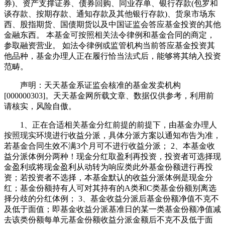
券)、资产支撑证券、债券回购、同业存单、银行存款(包罗和
谈存款、按期存款、通知存款及其他银行存款)、货泉市场东
西、股指期货、国债期货以及中国证监会答应基金投资的其他
金融东西。 本基金可按照相关法令律例和基金合同的商定，
参取融资营业。 如法令律例或监管机构当前答应基金投资其
他品种，基金办理人正在履行恰当法式后，能够将其纳入投资
范畴。
声明：天天基金系证监会核准的基金发卖机构
[000000303]。天天基金网所载文章、数据仅供参考，利用前
请核实，风险自傲。
1、正在合适相关基金分红前提的前提下，由基金办理人
按照现实环境进行收益分派，具体分派方案以通知布告为准，
若基金合同生效不满3个月可不进行收益分派； 2、本基金收
益分派体例分两种！现金分红取盈利再投资，投资者可选择现
金盈利或将现金盈利从动转为响应类此外基金份额进行再投
资；若投资者不选择，本基金默认的收益分派体例是现金分
红；基金份额持有人可对其持有的A类和C类基金份额别离选
择分歧的分红体例； 3、基金收益分派后基金份额净值不克不
及低于面值；即基金收益分派基准日的某一类基金份额净值减
去该类份额每单元基金份额收益分派金额后不克不及低于面