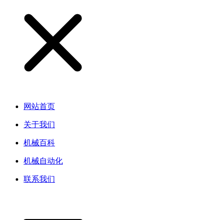
网站首页
关于我们
机械百科
机械自动化
联系我们