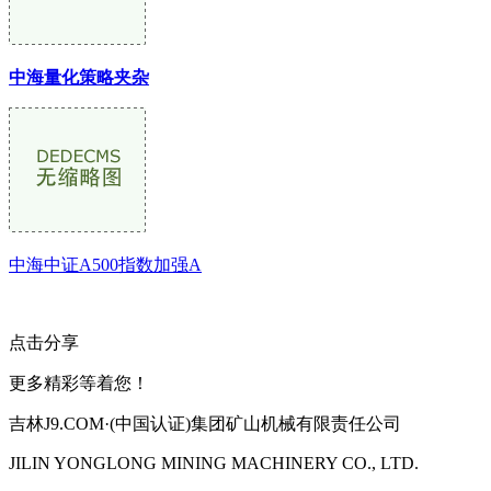
中海量化策略夹杂
中海中证A500指数加强A
点击分享
更多精彩等着您！
吉林J9.COM·(中国认证)集团矿山机械有限责任公司
JILIN YONGLONG MINING MACHINERY CO., LTD.