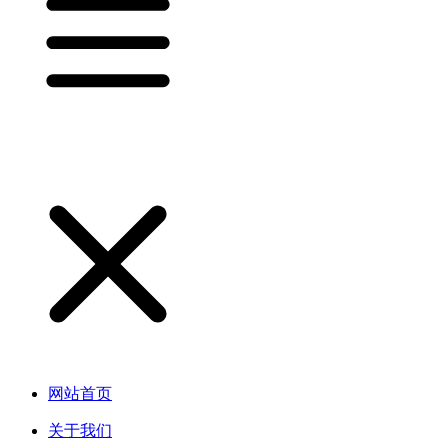
网站首页
关于我们