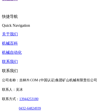
快捷导航
Quick Navigation
关于我们
机械百科
机械自动化
联系我们
联系我们
公司名称：吉林J9.COM·(中国认证)集团矿山机械有限责任公司
联系人：吴冰
联系方式：
13944253180
0432-64824939