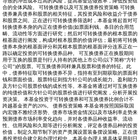
导致的冲击成本过高的风险，提高基金运做效率，降低投资组
合的全体风险。 可转换债券以及可互换债券投资策略 可转换
债券兼具债券和股票的相关特征，其投资风险和收益介于债券
和股票之间。正在进行可转换债券筛选时，本基金将起首对可
转换债券本身的内正在债券价值(如票面利钱、条目的合用范
畴、流动性等方面进行研究；然后对可转换债券的根本股票的
根基面进行阐发，构成对根本股票的价值评估；最初将可转换
债券本身的根基面评分和其根本股票的根基面评分连系正在一
路以确定投资的可转换债券品种。 可互换债券正在换股期间
用于互换的股票是刊行人持有的其他上市公司(以下简称“方针
公司”)的股票。可互换债券同样兼具股票和债券的特征。此
中，债券特征取可转换债券不异，指持有至到期获取的票面利
钱和票面价值。股票特征则指方针公司的成长能力、盈利能力
及方针公司股票价钱的成长性等。本基金将通过对可互换债券
的纯债价值和方针公司的股票价值进行研究阐发，分析开展投
资决策。 本基金投资于可转换债券和可互换债券比例合计不
跨越基金资产的20%。 债券投资策略 本基金将按照国际取国
内宏微不雅经济形势、债券市场资金情况以及市场利率走势来
预测债券市场利率变化趋向，并对各债券品种收益率、流动
性、信用风险和久期等进行分析阐发，评定各债券品种的投资
价值，制定久期节制下的资产类属设置装备摆设策略。正在债
券投资组合建立和办理过程中，本基金办理人将具体采用刻日