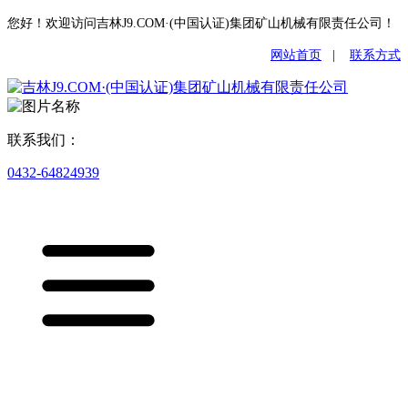
您好！欢迎访问吉林J9.COM·(中国认证)集团矿山机械有限责任公司！
网站首页
|
联系方式
联系我们：
0432-64824939