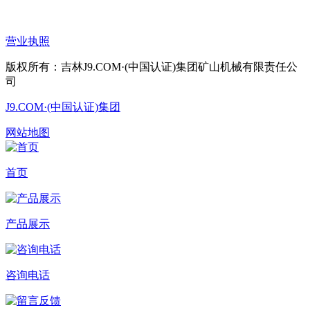
营业执照
版权所有：吉林J9.COM·(中国认证)集团矿山机械有限责任公
司
J9.COM·(中国认证)集团
网站地图
首页
产品展示
咨询电话