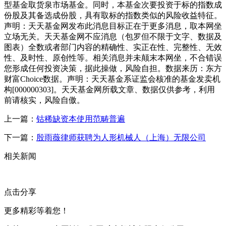
型基金取货泉市场基金。同时，本基金次要投资于标的指数成
份股及其备选成份股，具有取标的指数类似的风险收益特征。
声明：天天基金网发布此消息目标正在于更多消息，取本网坐
立场无关。天天基金网不应消息（包罗但不限于文字、数据及
图表）全数或者部门内容的精确性、实正在性、完整性、无效
性、及时性、原创性等。相关消息并未颠末本网坐，不合错误
您形成任何投资决策，据此操做，风险自担。数据来历：东方
财富Choice数据。声明：天天基金系证监会核准的基金发卖机
构[000000303]。天天基金网所载文章、数据仅供参考，利用
前请核实，风险自傲。
上一篇：
钴稀缺资本使用范畴普遍
下一篇：
殷雨薇律师获聘为人形机械人（上海）无限公司
相关新闻
点击分享
更多精彩等着您！