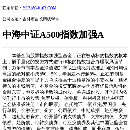
联系邮箱：
YL3180@163.COM
公司地址：吉林市吉长南线98号
中海中证A500指数加强A
本基金为股票指数加强型基金，正在被动标的指数的根本
上，插手量化的投资方式进行积极的指数组合办理取风险节
制，力争节制本基金净值增加率取业绩比力基准之间的日均偏
离度的绝对值不跨越0。5%，年误差不跨越8%。正在节制基
金组合误差的前提下力争取得高于业绩基准的不变收益，逃求
持久的本钱增值。本基金的投资范畴次要为具有优良流动性的
金融东西，包罗标的指数的成份股、备选成份股、其他国内依
法刊行上市的股票(包罗从板、创业板、科创板及其他中国证
监会核准或注册上市的股票)、存托凭证、债券(包罗国债、央
行单据、金融债券、企券、公司债券、中期单据、短期融资
券、超短期融资券、公开辟行的次级债券、支撑机构债、支撑
债券、处所债、可转换债券、可互换债券及其他中国证监会答
应投资的债券)、资产支撑证券、债券回购、同业存单、银行